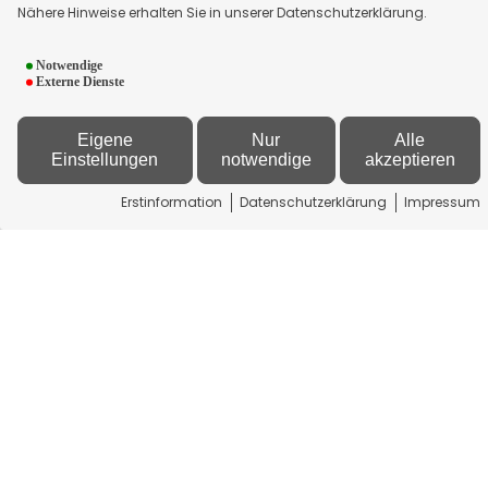
Nähere Hinweise erhalten Sie in unserer Datenschutzerklärung.
Notwendige
Kontakt
Externe Dienste
GS Franken Kapital
Eigene
Nur
Alle
Management GmbH & Co. KG
Einstellungen
notwendige
akzeptieren
Am Zellenrain 48
97956 Werbach
Erstinformation
Datenschutzerklärung
Impressum
+49 9349 9286801
info[at]gsfranken.de
Newsticker
Rechtliches