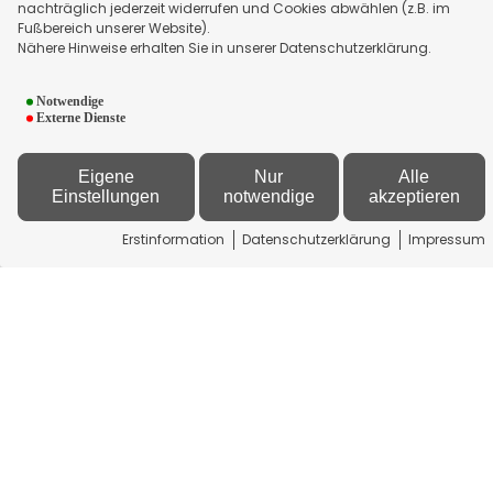
nachträglich jederzeit widerrufen und Cookies abwählen (z.B. im
Fußbereich unserer Website).
Nähere Hinweise erhalten Sie in unserer Datenschutzerklärung.
Kontakt
Notwendige
Externe Dienste
GS Franken Kapital
Management GmbH & Co. KG
Eigene
Nur
Alle
Am Zellenrain 48
Einstellungen
notwendige
akzeptieren
97956 Werbach
+49 9349 9286801
Erstinformation
Datenschutzerklärung
Impressum
info[at]gsfranken.de
Newsticker