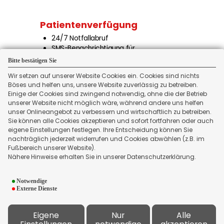
Patienten­verfügung
24/7 Notfallabruf
SMS-Benachrichtigung für
Kontaktpersonen
Bitte bestätigen Sie
inkl. Betreuungsverfügung &
Wir setzen auf unserer Website Cookies ein. Cookies sind nichts
Organspendewunsch
Böses und helfen uns, unsere Website zuverlässig zu betreiben.
inkl. Vorsorgevollmacht &
Einige der Cookies sind zwingend notwendig, ohne die der Betrieb
Sorgerechtsverfügung
unserer Website nicht möglich wäre, während andere uns helfen
Erinnerungen zur Aktualisierung
unser Onlineangebot zu verbessern und wirtschaftlich zu betreiben.
WEITER
Sie können alle Cookies akzeptieren und sofort fortfahren oder auch
eigene Einstellungen festlegen. Ihre Entscheidung können Sie
nachträglich jederzeit widerrufen und Cookies abwählen (z.B. im
Fußbereich unserer Website).
Nähere Hinweise erhalten Sie in unserer Datenschutzerklärung.
Notwendige
Externe Dienste
Kontakt
Eigene
Nur
Alle